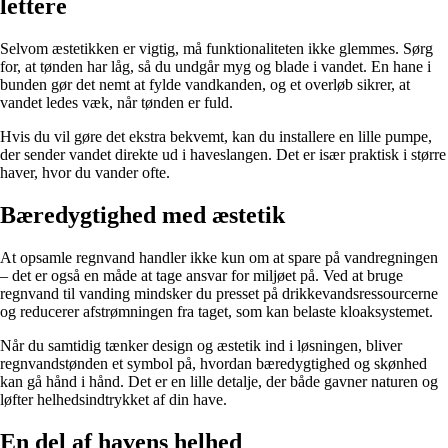
lettere
Selvom æstetikken er vigtig, må funktionaliteten ikke glemmes. Sørg
for, at tønden har låg, så du undgår myg og blade i vandet. En hane i
bunden gør det nemt at fylde vandkanden, og et overløb sikrer, at
vandet ledes væk, når tønden er fuld.
Hvis du vil gøre det ekstra bekvemt, kan du installere en lille pumpe,
der sender vandet direkte ud i haveslangen. Det er især praktisk i større
haver, hvor du vander ofte.
Bæredygtighed med æstetik
At opsamle regnvand handler ikke kun om at spare på vandregningen
– det er også en måde at tage ansvar for miljøet på. Ved at bruge
regnvand til vanding mindsker du presset på drikkevandsressourcerne
og reducerer afstrømningen fra taget, som kan belaste kloaksystemet.
Når du samtidig tænker design og æstetik ind i løsningen, bliver
regnvandstønden et symbol på, hvordan bæredygtighed og skønhed
kan gå hånd i hånd. Det er en lille detalje, der både gavner naturen og
løfter helhedsindtrykket af din have.
En del af havens helhed