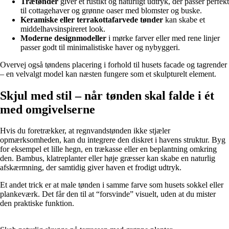
Trætønder
giver et rustikt og naturligt udtryk, der passer perfekt
til cottagehaver og grønne oaser med blomster og buske.
Keramiske eller terrakottafarvede tønder
kan skabe et
middelhavsinspireret look.
Moderne designmodeller
i mørke farver eller med rene linjer
passer godt til minimalistiske haver og nybyggeri.
Overvej også tøndens placering i forhold til husets facade og tagrender
– en velvalgt model kan næsten fungere som et skulpturelt element.
Skjul med stil – når tønden skal falde i ét
med omgivelserne
Hvis du foretrækker, at regnvandstønden ikke stjæler
opmærksomheden, kan du integrere den diskret i havens struktur. Byg
for eksempel et lille hegn, en trækasse eller en beplantning omkring
den. Bambus, klatreplanter eller høje græsser kan skabe en naturlig
afskærmning, der samtidig giver haven et frodigt udtryk.
Et andet trick er at male tønden i samme farve som husets sokkel eller
plankeværk. Det får den til at “forsvinde” visuelt, uden at du mister
den praktiske funktion.