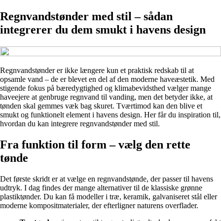
Regnvandstønder med stil – sådan
integrerer du dem smukt i havens design
Regnvandstønder er ikke længere kun et praktisk redskab til at
opsamle vand – de er blevet en del af den moderne haveæstetik. Med
stigende fokus på bæredygtighed og klimabevidsthed vælger mange
haveejere at genbruge regnvand til vanding, men det betyder ikke, at
tønden skal gemmes væk bag skuret. Tværtimod kan den blive et
smukt og funktionelt element i havens design. Her får du inspiration til,
hvordan du kan integrere regnvandstønder med stil.
Fra funktion til form – vælg den rette
tønde
Det første skridt er at vælge en regnvandstønde, der passer til havens
udtryk. I dag findes der mange alternativer til de klassiske grønne
plastiktønder. Du kan få modeller i træ, keramik, galvaniseret stål eller
moderne kompositmaterialer, der efterligner naturens overflader.