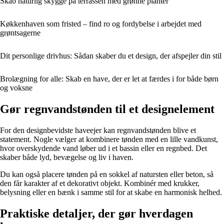
Skab naturlig skygge på terrassen med grønne planter
Køkkenhaven som fristed – find ro og fordybelse i arbejdet med
grøntsagerne
Dit personlige drivhus: Sådan skaber du et design, der afspejler din stil
Brolægning for alle: Skab en have, der er let at færdes i for både børn
og voksne
Gør regnvandstønden til et designelement
For den designbevidste haveejer kan regnvandstønden blive et
statement. Nogle vælger at kombinere tønden med en lille vandkunst,
hvor overskydende vand løber ud i et bassin eller en regnbed. Det
skaber både lyd, bevægelse og liv i haven.
Du kan også placere tønden på en sokkel af natursten eller beton, så
den får karakter af et dekorativt objekt. Kombinér med krukker,
belysning eller en bænk i samme stil for at skabe en harmonisk helhed.
Praktiske detaljer, der gør hverdagen