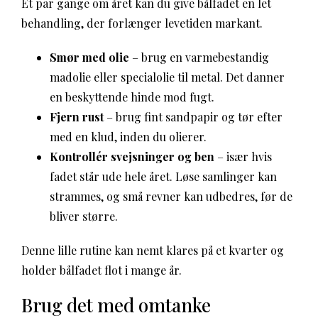
Et par gange om året kan du give bålfadet en let
behandling, der forlænger levetiden markant.
Smør med olie
– brug en varmebestandig
madolie eller specialolie til metal. Det danner
en beskyttende hinde mod fugt.
Fjern rust
– brug fint sandpapir og tør efter
med en klud, inden du olierer.
Kontrollér svejsninger og ben
– især hvis
fadet står ude hele året. Løse samlinger kan
strammes, og små revner kan udbedres, før de
bliver større.
Denne lille rutine kan nemt klares på et kvarter og
holder bålfadet flot i mange år.
Brug det med omtanke