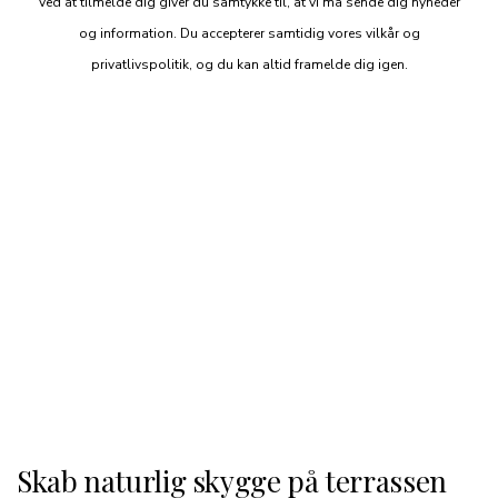
Ved at tilmelde dig giver du samtykke til, at vi må sende dig nyheder
og information. Du accepterer samtidig vores vilkår og
privatlivspolitik, og du kan altid framelde dig igen.
Skab naturlig skygge på terrassen