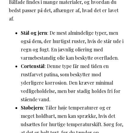
Bålfade findes i mange materialer, og hvordan du
bedst passer på det, afhænger af, hvad det er lavet
af.
Stål og jern
: De mest almindelige typer, men
også dem, der hurtigst ruster, hvis de står ude i
regn og fugt. En jævnlig oliering med
varmebestandig olie kan beskytte overfladen.
Cortenstål
: Denne type får med tiden en
rustfarvet patina, som beskytter mod
yderligere korrosion. Den kræver minimal
vedligeholdelse, men bør stadig holdes fri for
stående vand.
Støbejern
: Tåler høje temperaturer og er
meget holdbart, men kan sprække, hvis det
udsættes for hurtige temperaturskift. Sørg for,
at det er helt tørt, før du tænder op.